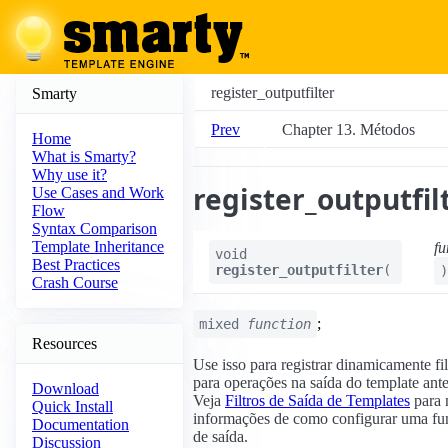
register_outputfilter
Smarty
Prev
Chapter 13. Métodos
Home
What is Smarty?
Why use it?
register_outputfil
Use Cases and Work
Flow
Syntax Comparison
Template Inheritance
fu
void
Best Practices
register_outputfilter
(
)
Crash Course
;
mixed
function
Resources
Use isso para registrar dinamicamente fil
para operações na saída do template ante
Download
Veja
Filtros de Saída de Templates
para 
Quick Install
informações de como configurar uma fun
Documentation
de saída.
Discussion