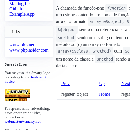
Mailing Lists
A chamada da função-php
p
function
Github
Example App
uma string contendo um nome de função
array no formato
array(&$object, $
sendo uma referência para 
&$object
Links
sendo uma string contendo 
$method
método ou (c) um array no formato
www.php.net
www.phpinsider.com
com
array(&$class, $method)
$c
um nome de classe e
sendo 
$method
Smarty Icon
desta classe.
You may use the Smarty logo
according to the
trademark
notice
.
Prev
Up
Nex
register_object
Home
regis
For sponsorship, advertising,
news or other inquiries,
contact us at:
webmaster@smarty.net