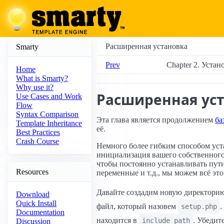
Расширенная установка
Smarty
Prev
Chapter 2. Устан
Home
What is Smarty?
Why use it?
Расширенная ус
Use Cases and Work
Flow
Syntax Comparison
Эта глава является продолжением
ба
Template Inheritance
её.
Best Practices
Crash Course
Немного более гибким способом уст
инициализация вашего собственного 
чтобы постоянно устанавливать пути
Resources
переменные и т.д., мы можем всё это
Давайте создадим новую директор
Download
Quick Install
файл, который назовем
.
setup.php
Documentation
находится в
. Убедит
include_path
Discussion