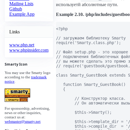
Mailing Lists
используетй абсолютные пути.
Github
Example App
Example 2.10. /php/includes/guestbo
<?php

Links
// загружаем библиотеку Smarty

require('Smarty.class.php');

www.php.net
www.phpinsider.com
// Файл setup.php - это хорошее 
// подключения библиотечных файл
// вы можете сделать это прямо з
Smarty Icon
// require('guestbook/guestbook.
You may use the Smarty logo
class Smarty_GuestBook extends S
according to the
trademark
notice
.
   function Smarty_GuestBook()

   {

        // Конструктор класса.

        // Он автоматически вызы
For sponsorship, advertising,
        $this->Smarty();

news or other inquiries,
contact us at:
        $this->template_dir = '/
webmaster@smarty.net
        $this->compile_dir  = '/