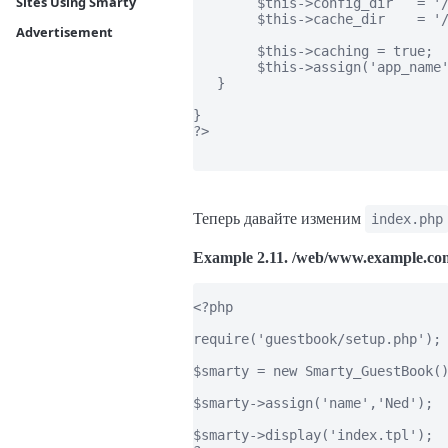
Sites Using Smarty
        $this->config_dir   = '/
        $this->cache_dir    = '/
Advertisement
        $this->caching = true;

        $this->assign('app_name'
   }

}

?>

Теперь давайте изменим
index.php
Example 2.11. /web/www.example.com
<?php

require('guestbook/setup.php');

$smarty = new Smarty_GuestBook()
$smarty->assign('name','Ned');

$smarty->display('index.tpl');
