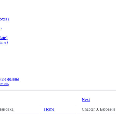
oxes}
s}
date}
time}
ные файлы
нсоль
Next
тановка
Home
Chapter 3. Базовый