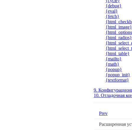
{cycle}
{debug}
{eval}
{fetch}
{html_checkb
{html_image}
{html_option
{html_radios}
{html_select_
{html_select_
{html_table}
{mailto}
{math}
{popup}
{popup_init}
{textformat}
9. Конфигурацион
10. Отладочная ко
Prev
Расширенная ус