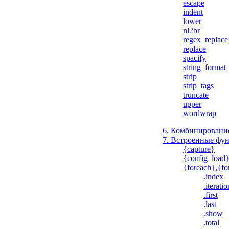
escape
indent
lower
nl2br
regex_replace
replace
spacify
string_format
strip
strip_tags
truncate
upper
wordwrap
6. Комбинировани
7. Встроенные фу
{capture}
{config_load
{foreach},{fo
.index
.iteratio
.first
.last
.show
.total