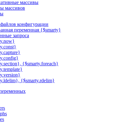
ативные массивы
ы массивов
ты
файлов конфигурации
анная переменная {$smarty}
нные запроса
ty.now}
y.const}
y.capture}
y.config}
y.section}, {$smarty.foreach}
y.template}
y.version}
y.ldelim}, {$smarty.rdelim}
 переменных
ers
aphs
es