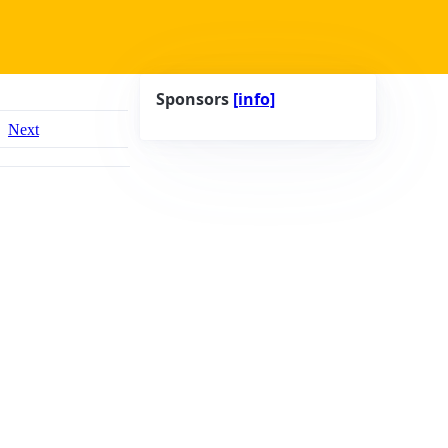
Sponsors
[info]
Next