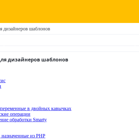
 для дизайнеров шаблонов
y для дизайнеров шаблонов
сис
и
переменные в двойных кавычках
кие операции
ние обработки Smarty
 назначенные из PHP