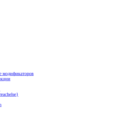
е модификаторов
нкции
}
reachelse}
n