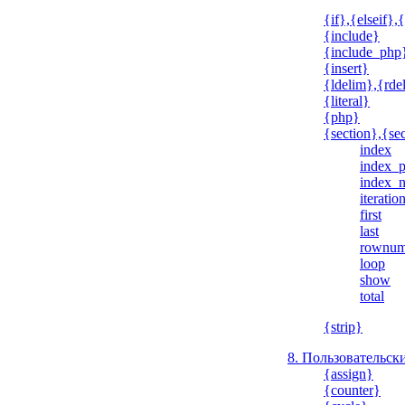
{if},{elseif},
{include}
{include_php
{insert}
{ldelim},{rde
{literal}
{php}
{section},{se
index
index_p
index_n
iteratio
first
last
rownu
loop
show
total
{strip}
8. Пользовательс
{assign}
{counter}