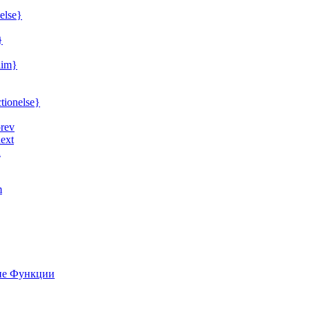
{else}
}
lim}
ctionelse}
rev
ext
n
m
кие Функции