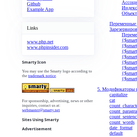
Ассоци
Github
Индекс
Example App
Объек
Переменные 
Links
Зарезервиров
Переме
{$smar
www.php.net
{$smart
www.phpinsider.com
{$smart
{$smart
Smarty Icon
{$smart
{$smart
You may use the Smarty logo according to
{$smart
the
trademark notice
.
{$smart
5. Модификаторы
capitalize
cat
For sponsorship, advertising, news or other
count_charact
inquiries, contact us at:
webmaster@smarty.net
count_paragr
count_sentenc
Sites Using Smarty
count_words
date_format
Advertisement
default