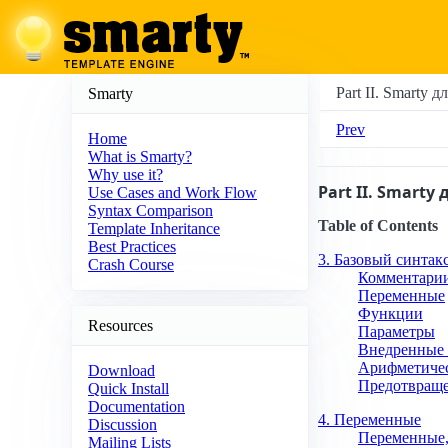
Part II. Smarty
Smarty
Prev
Home
What is Smarty?
Why use it?
Part II. Smart
Use Cases and Work Flow
Syntax Comparison
Table of Contents
Template Inheritance
Best Practices
3. Базовый синтак
Crash Course
Комментари
Переменные
Функции
Resources
Параметры
Внедренные 
Арифметичес
Download
Предотвраще
Quick Install
Documentation
4. Переменные
Discussion
Переменные,
Mailing Lists