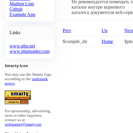
Не рекомендуется помещать э
Mailing Lists
каталог внутри корневого
Github
каталога документов веб-серв
Example App
Prev
Up
Nex
Links
$compile_dir
Home
$plu
www.php.net
www.phpinsider.com
Smarty Icon
You may use the Smarty logo
according to the
trademark
notice
.
For sponsorship, advertising,
news or other inquiries,
contact us at:
webmaster@smarty.net