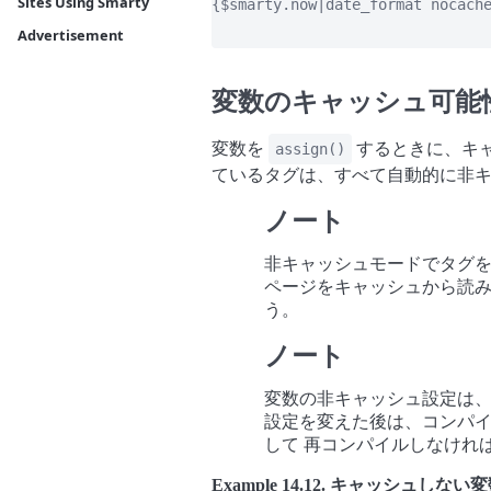
Sites Using Smarty
{$smarty.now|date_format nocache
Advertisement
変数のキャッシュ可能
変数を
するときに、キャ
assign()
ているタグは、すべて自動的に非
ノート
非キャッシュモードでタグ
ページをキャッシュから読み
う。
ノート
変数の非キャッシュ設定は
設定を変えた後は、コンパ
して 再コンパイルしなけれ
Example 14.12. キャッシュしない