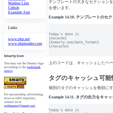
テンプレートの大きなセクション
Mailing Lists
を使います。
Github
Example App
Example 14.10. テンプレー
Links
Today's date is

{nocache}

www.php.net
{$smarty.now|date_format}

www.phpinsider.com
{/nocache}

Smarty Icon
上のコードは、キャッシュしたペ
You may use the Smarty logo
according to the
trademark
notice
.
タグのキャッシュ可能
個別のタグのキャッシュを無効にするに
For sponsorship, advertising,
Example 14.11. タグの出力を
news or other inquiries,
contact us at:
webmaster@smarty.net
Today's date is
