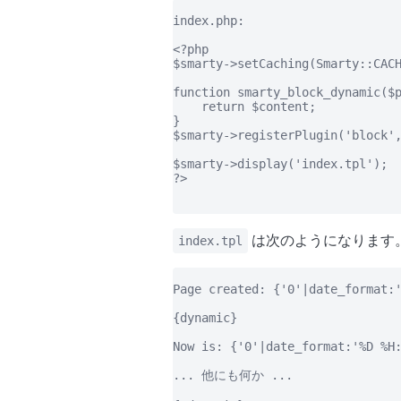
index.php:

<?php

$smarty->setCaching(Smarty::CACH
function smarty_block_dynamic($p
    return $content;

}

$smarty->registerPlugin('block',
$smarty->display('index.tpl');

?>

は次のようになります
index.tpl
Page created: {'0'|date_format:'
{dynamic}

Now is: {'0'|date_format:'%D %H:
... 他にも何か ...
