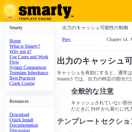
Smarty
出力のキャッシュ可能性の制御
Prev
Chapter 1
Home
What is Smarty?
Why use it?
Use Cases and Work
出力のキャッシュ
Flow
Syntax Comparison
キャッシュを有効にすると、通常は
Template Inheritance
Best Practices
Smarty3 では、出力の特定の
Crash Course
全般的な注意
Resources
キャッシュされていない部分
だときに PHP から新たに
Download
テンプレートセクショ
Quick Install
Documentation
Discussion