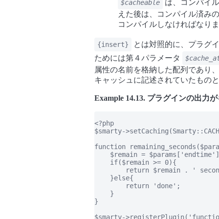
は、コンパイル
$cacheable
えた後は、コンパイル済みの
コンパイルしなければなり
とは対照的に、プラグイ
{insert}
ためには第４パラメータ
$cache_a
属性の名前を格納した配列であり、
キャッシュに記述されていたもの
Example 14.13. プラグイン
<?php

$smarty->setCaching(Smarty::CACH
function remaining_seconds($para
    $remain = $params['endtime']
    if($remain >= 0){

        return $remain . ' secon
    }else{

        return 'done';

    }

}

$smarty->registerPlugin('functio