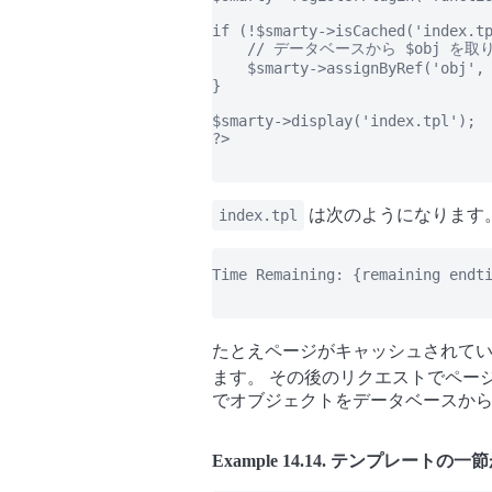
if (!$smarty->isCached('index.tp
    // データベースから $obj を
    $smarty->assignByRef('obj', 
}

$smarty->display('index.tpl');

?>

は次のようになります
index.tpl
Time Remaining: {remaining endti
たとえページがキャッシュされて
ます。 その後のリクエストでページが
でオブジェクトをデータベースか
Example 14.14. テンプレー