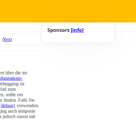
Sponsors
[info]
Next
rt über die im
figurations-
debugging zu
fad zum
n, sollte ein
 finden. Falls Sie
{debug}
verwenden.
ging auch temporär
jedoch zuerst mit