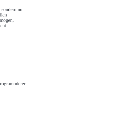
 sondern nur
ilen
t mögen,
icht
 Programmierer