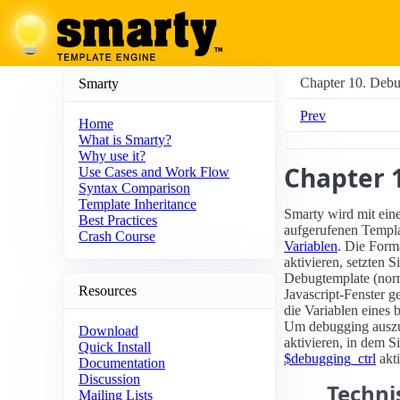
Chapter 10. Deb
Smarty
Prev
Home
What is Smarty?
Why use it?
Chapter 
Use Cases and Work Flow
Syntax Comparison
Template Inheritance
Smarty wird mit ein
Best Practices
aufgerufenen Templ
Crash Course
Variablen
. Die Form
aktivieren, setzten S
Debugtemplate (nor
Resources
Javascript-Fenster g
die Variablen eines
Um debugging auszu
Download
aktivieren, in dem
Quick Install
$debugging_ctrl
akti
Documentation
Discussion
Techn
Mailing Lists