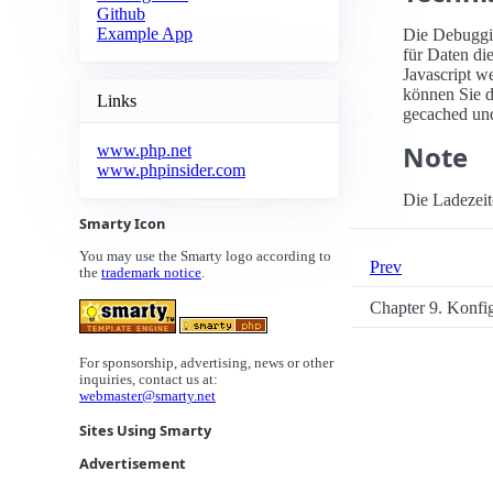
Github
Example App
Die Debuggin
für Daten di
Javascript w
können Sie d
Links
gecached und
Note
www.php.net
www.phpinsider.com
Die Ladezeit
Smarty Icon
You may use the Smarty logo according to
Prev
the
trademark notice
.
Chapter 9. Konfi
For sponsorship, advertising, news or other
inquiries, contact us at:
webmaster@smarty.net
Sites Using Smarty
Advertisement