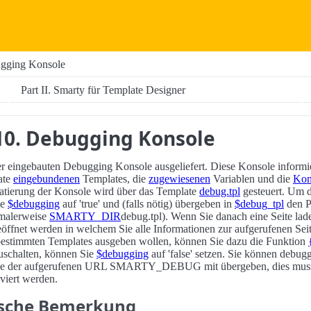
ugging Konsole
Part II. Smarty für Template Designer
10. Debugging Konsole
er eingebauten Debugging Konsole ausgeliefert. Diese Konsole informie
ate
eingebundenen
Templates, die
zugewiesenen
Variablen und die
Kon
atierung der Konsole wird über das Template
debug.tpl
gesteuert. Um 
ie
$debugging
auf 'true' und (falls nötig) übergeben in
$debug_tpl
den P
malerweise
SMARTY_DIR
debug.tpl). Wenn Sie danach eine Seite lade
eöffnet werden in welchem Sie alle Informationen zur aufgerufenen Seite
 bestimmten Templates ausgeben wollen, können Sie dazu die Funktion
schalten, können Sie
$debugging
auf 'false' setzen. Sie können debug
 Sie der aufgerufenen URL SMARTY_DEBUG mit übergeben, dies muss 
viert werden.
ische Bemerkung