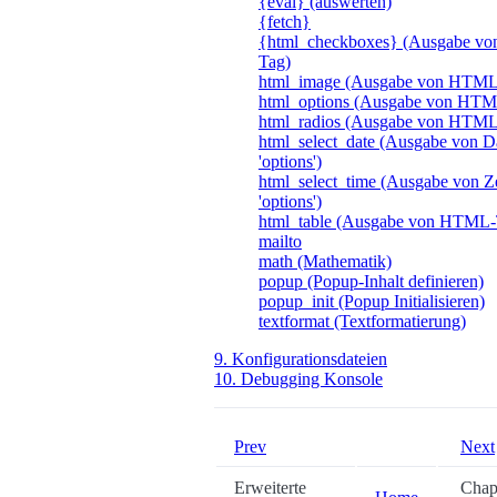
{eval} (auswerten)
{fetch}
{html_checkboxes} (Ausgabe 
Tag)
html_image (Ausgabe von HTM
html_options (Ausgabe von HTM
html_radios (Ausgabe von HTM
html_select_date (Ausgabe von 
'options')
html_select_time (Ausgabe von Z
'options')
html_table (Ausgabe von HTML
mailto
math (Mathematik)
popup (Popup-Inhalt definieren)
popup_init (Popup Initialisieren)
textformat (Textformatierung)
9. Konfigurationsdateien
10. Debugging Konsole
Prev
Next
Erweiterte
Chapt