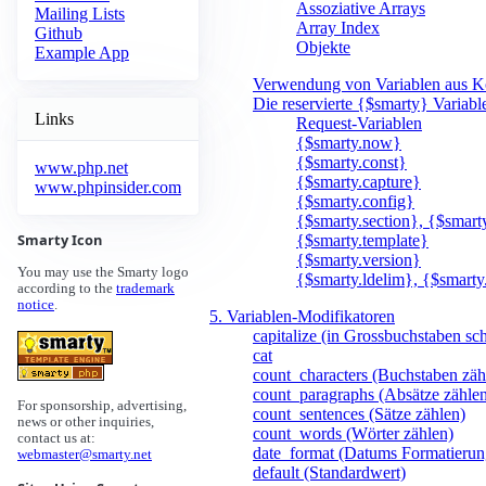
Assoziative Arrays
Mailing Lists
Array Index
Github
Objekte
Example App
Verwendung von Variablen aus Ko
Die reservierte {$smarty} Variabl
Links
Request-Variablen
{$smarty.now}
{$smarty.const}
www.php.net
{$smarty.capture}
www.phpinsider.com
{$smarty.config}
{$smarty.section}, {$smart
Smarty Icon
{$smarty.template}
{$smarty.version}
You may use the Smarty logo
{$smarty.ldelim}, {$smarty
according to the
trademark
notice
.
5. Variablen-Modifikatoren
capitalize (in Grossbuchstaben sc
cat
count_characters (Buchstaben zäh
count_paragraphs (Absätze zähle
For sponsorship, advertising,
count_sentences (Sätze zählen)
news or other inquiries,
count_words (Wörter zählen)
contact us at:
date_format (Datums Formatierun
webmaster@smarty.net
default (Standardwert)