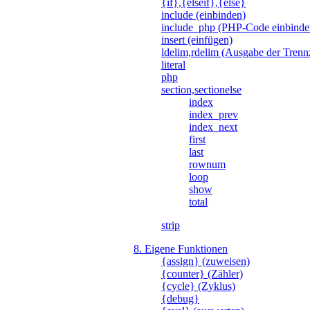
{if},{elseif},{else}
include (einbinden)
include_php (PHP-Code einbinde
insert (einfügen)
ldelim,rdelim (Ausgabe der Trenn
literal
php
section,sectionelse
index
index_prev
index_next
first
last
rownum
loop
show
total
strip
8. Eigene Funktionen
{assign} (zuweisen)
{counter} (Zähler)
{cycle} (Zyklus)
{debug}