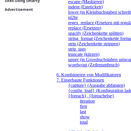
Sites Using Smarty
escape (Maskieren)
indent (Einrücken)
Advertisement
lower (in Kleinbuchstaben schrei
nl2br
regex_replace (Ersetzen mit regu
replace (Ersetzen)
spacify (Zeichenkette splitten)
string_format (Zeichenkette forma
strip (Zeichenkette strippen)
strip_tags
truncate (kürzen)
upper (in Grossbuchstaben umwa
wordwrap (Zeilenumbruch)
6. Kombinieren von Modifikatoren
7. Eingebaute Funktionen
{capture} (Ausgabe abfangen)
{config_load} (Konfiguration lad
{foreach}, {foreachelse}
iteration
first
last
show
total