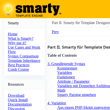
Part II. Smarty für Template Designer
Smarty
Prev
Home
What is Smarty?
Why use it?
Part II. Smarty für Template De
Use Cases and Work
Flow
Table of Contents
Syntax Comparison
Template Inheritance
3. Grundlegende Syntax
Best Practices
Kommentare
Crash Course
Variablen
Funktionen
Attribute / Parameter
Resources
Variablen mit Doppelten Anführu
Math
Smarty Parsing umgehen
Download
Quick Install
4. Variablen
Documentation
Aus einem PHP-Skript zugewiese
Discussion