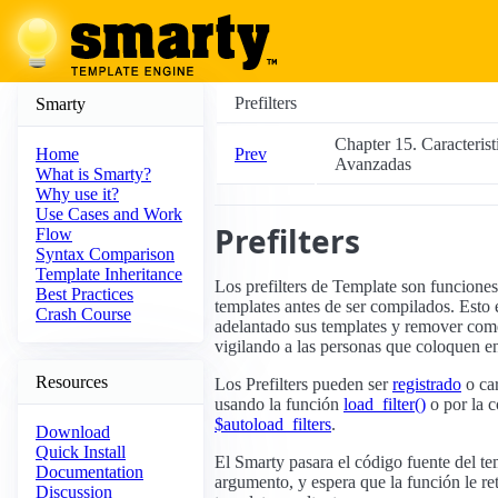
Prefilters
Smarty
Chapter 15. Caracterist
Prev
Home
Avanzadas
What is Smarty?
Why use it?
Use Cases and Work
Prefilters
Flow
Syntax Comparison
Template Inheritance
Los prefilters de Template son funcione
Best Practices
templates antes de ser compilados. Esto
Crash Course
adelantado sus templates y remover com
vigilando a las personas que coloquen en
Resources
Los Prefilters pueden ser
registrado
o car
usando la función
load_filter()
o por la c
$autoload_filters
.
Download
Quick Install
El Smarty pasara el código fuente del t
Documentation
argumento, y espera que la función le re
Discussion