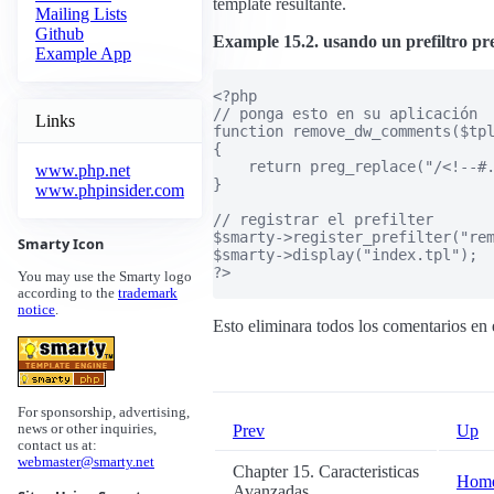
template resultante.
Mailing Lists
Github
Example 15.2. usando un prefiltro pre
Example App
<?php

// ponga esto en su aplicación

Links
function remove_dw_comments($tpl
{

    return preg_replace("/<!--#.
www.php.net
}

www.phpinsider.com
// registrar el prefilter

$smarty->register_prefilter("rem
Smarty Icon
$smarty->display("index.tpl");

?>

You may use the Smarty logo
according to the
trademark
notice
.
Esto eliminara todos los comentarios en 
For sponsorship, advertising,
Prev
Up
news or other inquiries,
contact us at:
webmaster@smarty.net
Chapter 15. Caracteristicas
Hom
Avanzadas