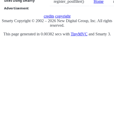
Sites Using Smarty
register_postfilter()
Home
r
Advertisement
credits
copyright
Smarty Copyright © 2002 – 2026 New Digital Group, Inc. All rights
reserved.
This page generated in 0.00382 secs with
TinyMVC
and Smarty 3.