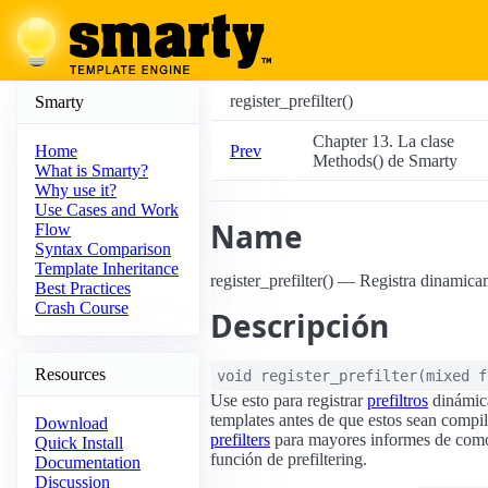
register_prefilter()
Smarty
Chapter 13. La clase
Prev
Home
Methods() de Smarty
What is Smarty?
Why use it?
Use Cases and Work
Name
Flow
Syntax Comparison
Template Inheritance
register_prefilter() — Registra dinamicam
Best Practices
Crash Course
Descripción
Resources
void
register_prefilter
(
mixed
f
Use esto para registrar
prefiltros
dinámica
templates antes de que estos sean compi
Download
prefilters
para mayores informes de como
Quick Install
función de prefiltering.
Documentation
Discussion