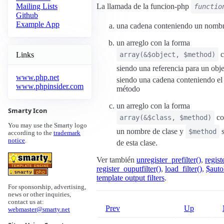
La llamada de la funcion-php
Mailing Lists
functio
Github
Example App
una cadena conteniendo un nombr
un arreglo con la forma
c
Links
array(&$object, $method)
siendo una referencia para un obj
www.php.net
siendo una cadena conteniendo e
www.phpinsider.com
método
un arreglo con la forma
Smarty Icon
c
array(&$class, $method)
You may use the Smarty logo
un nombre de clase y
s
$method
according to the
trademark
notice
.
de esta clase.
Ver también
unregister_prefilter()
,
regist
register_ouputfilter()
,
load_filter()
,
$auto
template output filters
.
For sponsorship, advertising,
news or other inquiries,
contact us at:
Prev
Up
webmaster@smarty.net