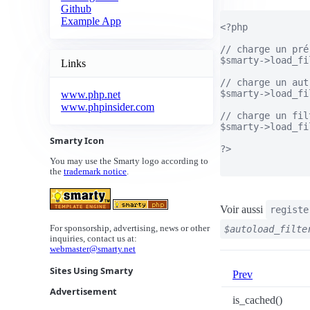
Github
Example App
<?php

// charge un pré
$smarty->load_fi
Links
// charge un aut
$smarty->load_fi
www.php.net
www.phpinsider.com
// charge un fil
$smarty->load_fi
Smarty Icon
?>

You may use the Smarty logo according to
the
trademark notice
.
Voir aussi
registe
$autoload_filte
For sponsorship, advertising, news or other
inquiries, contact us at:
webmaster@smarty.net
Sites Using Smarty
Prev
Advertisement
is_cached()