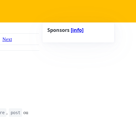
Sponsors
[info]
Next
,
ou
re
post