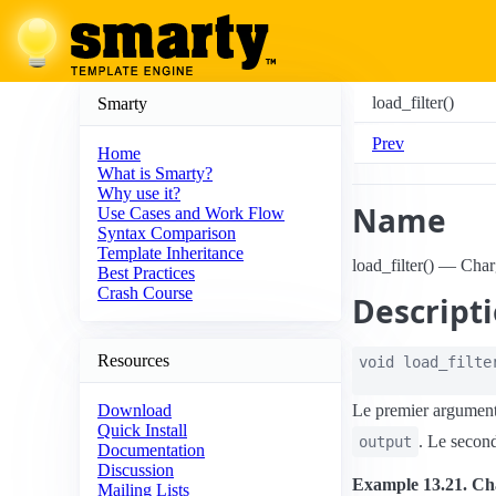
load_filter()
Smarty
Prev
Home
What is Smarty?
Why use it?
Name
Use Cases and Work Flow
Syntax Comparison
Template Inheritance
load_filter() — Char
Best Practices
Crash Course
Descript
Resources
void
load_filte
Le premier argument s
Download
Quick Install
. Le second
output
Documentation
Discussion
Example 13.21. Cha
Mailing Lists