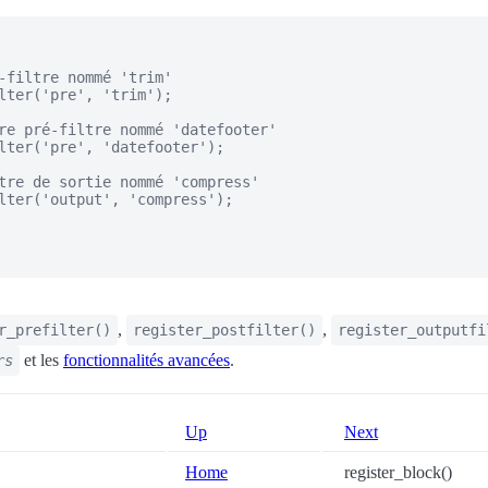
-filtre nommé 'trim'

lter('pre', 'trim');

re pré-filtre nommé 'datefooter'

lter('pre', 'datefooter');

tre de sortie nommé 'compress'

lter('output', 'compress');

,
,
r_prefilter()
register_postfilter()
register_outputfi
et les
fonctionnalités avancées
.
rs
Up
Next
Home
register_block()