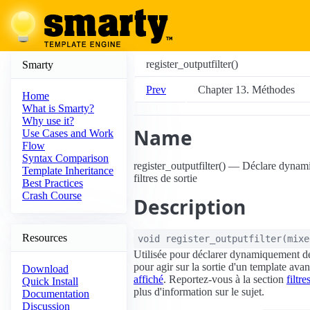
register_outputfilter()
Smarty
Prev
Chapter 13. Méthodes
Home
What is Smarty?
Why use it?
Name
Use Cases and Work
Flow
Syntax Comparison
register_outputfilter() — Déclare dyna
Template Inheritance
filtres de sortie
Best Practices
Crash Course
Description
Resources
void
register_outputfilter
(
mix
Utilisée pour déclarer dynamiquement 
pour agir sur la sortie d'un template avant
Download
affiché
. Reportez-vous à la section
filtre
Quick Install
plus d'information sur le sujet.
Documentation
Discussion