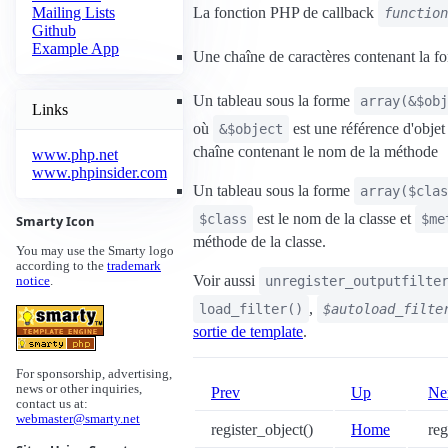
La fonction PHP de callback
Mailing Lists
function
Github
Example App
Une chaîne de caractères contenant la f
Un tableau sous la forme
array(&$obj
Links
où
est une référence d'objet
&$object
chaîne contenant le nom de la méthode
www.php.net
www.phpinsider.com
Un tableau sous la forme
array($clas
est le nom de la classe et
$class
$me
Smarty Icon
méthode de la classe.
You may use the Smarty logo
according to the
trademark
Voir aussi
unregister_outputfilte
notice
.
,
load_filter()
$autoload_filte
sortie de template
.
For sponsorship, advertising,
news or other inquiries,
Prev
Up
Ne
contact us at:
webmaster@smarty.net
register_object()
Home
regi