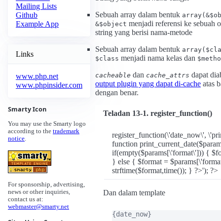
Mailing Lists
Sebuah array dalam bentuk
Github
array(&$o
menjadi referensi ke sebuah
Example App
&$object
string yang berisi nama-metode
Sebuah array dalam bentuk
array($cl
Links
menjadi nama kelas dan
$class
$metho
dan
dapat dia
cacheable
cache_attrs
www.php.net
output plugin yang dapat di-cache
atas 
www.phpinsider.com
dengan benar.
Smarty Icon
Teladan 13-1. register_function()
You may use the Smarty logo
according to the
trademark
register_function(\'date_now\', \'pri
notice
.
function print_current_date($para
if(empty($params[\'format\'])) { 
} else { $format = $params[\'format\
strftime($format,time()); } ?>'); ?>
For sponsorship, advertising,
Dan dalam template
news or other inquiries,
contact us at:
webmaster@smarty.net
{date_now}
