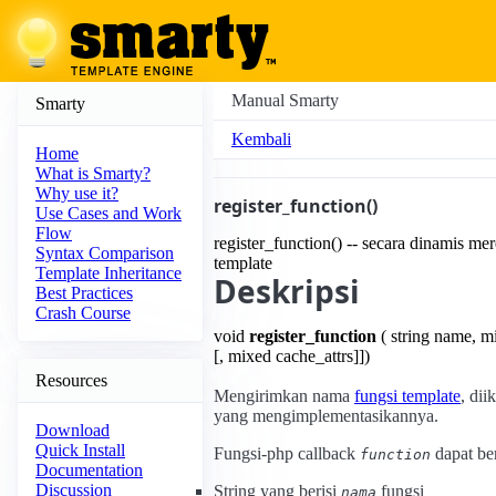
Manual Smarty
Smarty
Kembali
Home
What is Smarty?
Why use it?
register_function()
Use Cases and Work
Flow
register_function() -- secara dinamis mer
Syntax Comparison
template
Template Inheritance
Deskripsi
Best Practices
Crash Course
void
register_function
( string name, m
[, mixed cache_attrs]])
Resources
Mengirimkan nama
fungsi template
, di
yang mengimplementasikannya.
Download
Quick Install
Fungsi-php callback
dapat be
function
Documentation
Discussion
String yang berisi
fungsi
nama