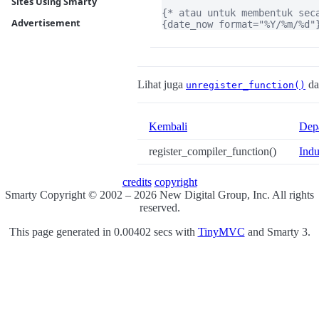
Sites Using Smarty
{* atau untuk membentuk seca
Advertisement
{date_now format="%Y/%m/%d"
Lihat juga
da
unregister_function()
Kembali
Dep
register_compiler_function()
Ind
credits
copyright
Smarty Copyright © 2002 – 2026 New Digital Group, Inc. All rights
reserved.
This page generated in 0.00402 secs with
TinyMVC
and Smarty 3.