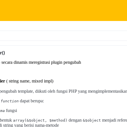
r()
-- secara dinamis meregistrasi plugin pengubah
i
ier
( string name, mixed impl)
engubah template, diikuti oleh fungsi PHP yang mengimplementasika
k
dapat berupa:
function
fungsi
ama
 bentuk
dengan
menjadi refer
array(&$object, $method)
&$object
 string yang berisi nama-metode