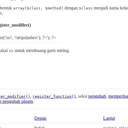
 bentuk
dengan
menjadi nama kela
array($class, $method)
$class
s.
gister_modifier()
(\'ss\', \'stripslashes\'); ?>'); ?>
pakai
untuk membuang garis miring.
ss
,
, seksi
pengubah
,
memperlua
ter_modifier()
register_function()
 pengubah plugin
,
Depan
Lanjut