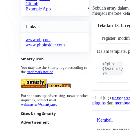
Github
Sebuah array dalam
Example App
menjadi metode kela
Teladan 13-1. re
Links
register_modifier
www.php.net
www.phpinsider.com
Dalam template, 
Smarty Icon
<?php

You may use the Smarty logo according to
{$var|ss}

the
trademark notice
.
?>
For sponsorship, advertising, news or other
Lihat juga
unregis
inquiries, contact us at:
plugins
dan
membuat
webmaster@smarty.net
Sites Using Smarty
Kembali
Advertisement