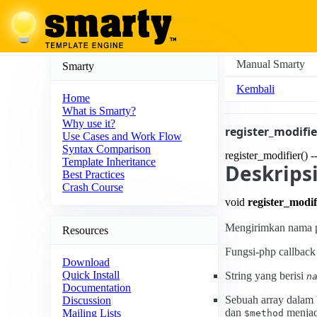
Manual Smarty
Smarty
Kembali
Home
What is Smarty?
Why use it?
register_modifie
Use Cases and Work Flow
Syntax Comparison
register_modifier() 
Template Inheritance
Deskrips
Best Practices
Crash Course
void
register_modif
Mengirimkan nama p
Resources
Fungsi-php callbac
Download
Quick Install
String yang berisi
n
Documentation
Sebuah array dalam
Discussion
dan
menjadi
Mailing Lists
$method