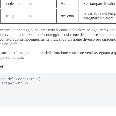
booleano
no
true
Se stampare il valo
la variabile del temp
stringa
no
nessuno
assegnare il valore
ampare un conteggio. counter terrà il conto del valore ad ogni iterazione
'intervallo e la direzione del conteggio, così come decidere se stampare 
ù contatori contemporaneamente indicando un nome diverso per ciascuno
nome 'default'.
e attributo "assign", l'output della funzione contatore verrà assegnato a q
pata in output.
er
one del contatore *}

 skip=2}<br />
