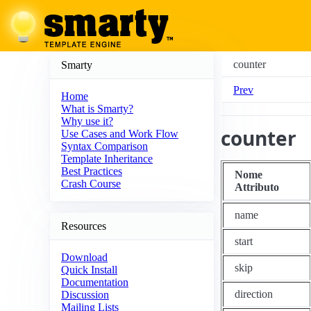
counter
Smarty
Prev
Home
What is Smarty?
Why use it?
counter
Use Cases and Work Flow
Syntax Comparison
Template Inheritance
Best Practices
Nome
Crash Course
Attributo
name
Resources
start
Download
skip
Quick Install
Documentation
direction
Discussion
Mailing Lists