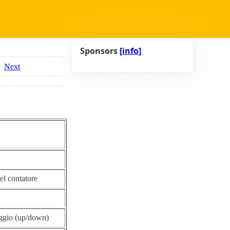
Sponsors
[info]
Next
el contatore
eggio (up/down)