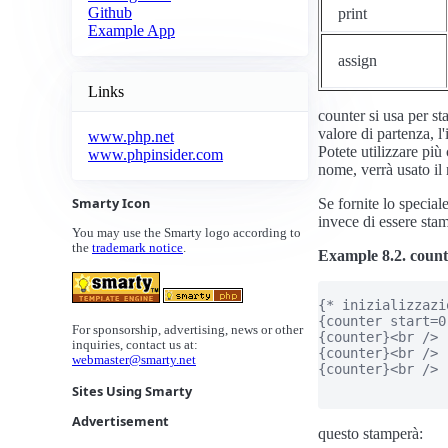
Github
print
Example App
assign
Links
counter si usa per st
valore di partenza, l
www.php.net
Potete utilizzare pi
www.phpinsider.com
nome, verrà usato il 
Smarty Icon
Se fornite lo special
invece di essere stam
You may use the Smarty logo according to
the
trademark notice
.
Example 8.2. count
{* inizializzazi
{counter start=0
For sponsorship, advertising, news or other
{counter}<br />

inquiries, contact us at:
{counter}<br />

webmaster@smarty.net
{counter}<br />

Sites Using Smarty
Advertisement
questo stamperà: