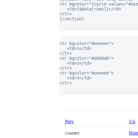
<tr bgcolor="{cycle values="#eee
   <td>{$data[rows]}</td>

</tr>

{/section}

<tr bgcolor="#eeeeee">

   <td>1</td>

</tr>

<tr bgcolor="#d0d0d0">

   <td>2</td>

</tr>

<tr bgcolor="#eeeeee">

   <td>3</td>

</tr>

Prev
Up
counter
Ho