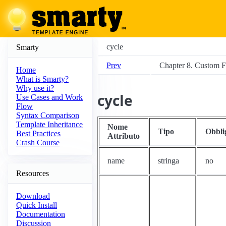
cycle
Smarty
Prev
Chapter 8. Custom F
Home
What is Smarty?
Why use it?
cycle
Use Cases and Work
Flow
Syntax Comparison
Template Inheritance
Nome
Tipo
Obbli
Best Practices
Attributo
Crash Course
name
stringa
no
Resources
Download
Quick Install
Documentation
Discussion