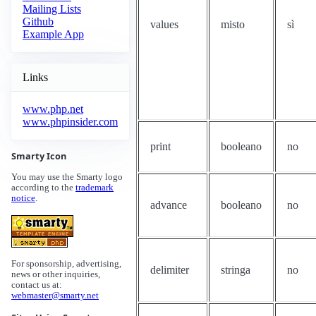
Mailing Lists
Github
values
misto
sì
Example App
Links
www.php.net
www.phpinsider.com
print
booleano
no
Smarty Icon
You may use the Smarty logo
according to the
trademark
notice
.
advance
booleano
no
For sponsorship, advertising,
delimiter
stringa
no
news or other inquiries,
contact us at:
webmaster@smarty.net