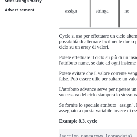
Sites Using Smarty
Advertisement
assign
stringa
no
Cycle si usa per effettuare un ciclo alter
possibilità di alternare facilmente due o p
ciclo su un array di valori.
Potete effettuare il ciclo su più di un in
l'attributo name, se date ad ogni insiem
Potete evitare che il valore corrente ven
false. Può essere utile per saltare un valo
L'attributo advance serve per ripetere un 
successiva del ciclo stamperà lo stesso v
Se fornite lo speciale attributo "assign",
assegnato a questa variabile invece di es
Example 8.3. cycle
{section name=rows loop=$data}
