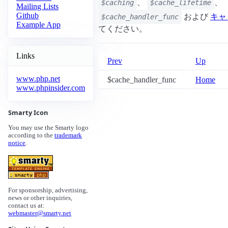
、
、
$caching
$cache_lifetime
Mailing Lists
Github
および
キャ
$cache_handler_func
Example App
てください。
Links
Prev
Up
www.php.net
$cache_handler_func
Home
www.phpinsider.com
Smarty Icon
You may use the Smarty logo
according to the
trademark
notice
.
For sponsorship, advertising,
news or other inquiries,
contact us at:
webmaster@smarty.net