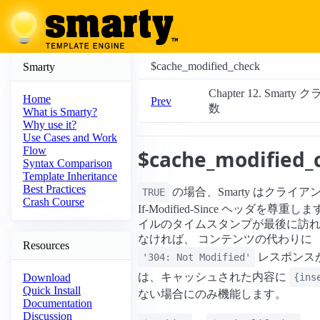
$cache_modified_check
Smarty
Chapter 12. Smarty
Home
Prev
数
What is Smarty?
Why use it?
Use Cases and Work
Flow
$cache_modified_
Syntax Comparison
Template Inheritance
Best Practices
の場合、Smarty はクライ
TRUE
Crash Course
If-Modified-Since ヘッダを
イルのタイムスタンプが最後に訪
なければ、 コンテンツの代わりに
Resources
レスポンス
'304: Not Modified'
は、キャッシュされた内容に
{ins
Download
Quick Install
ない場合にのみ機能します。
Documentation
Discussion