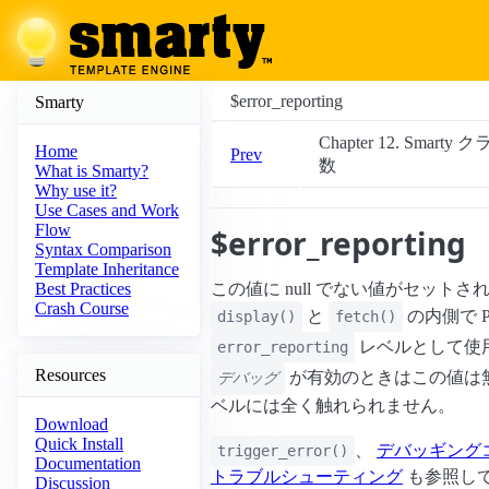
$error_reporting
Smarty
Chapter 12. Smarty
Home
Prev
数
What is Smarty?
Why use it?
Use Cases and Work
Flow
$error_reporting
Syntax Comparison
Template Inheritance
この値に null でない値がセット
Best Practices
Crash Course
と
の内側で P
display()
fetch()
レベルとして使
error_reporting
Resources
が有効のときはこの値は
デバッグ
ベルには全く触れられません。
Download
Quick Install
、
デバッギング
trigger_error()
Documentation
トラブルシューティング
も参照し
Discussion