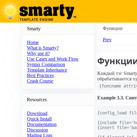
Функции
Smarty
Prev
Home
What is Smarty?
Why use it?
Функци
Use Cases and Work Flow
Syntax Comparison
Template Inheritance
Каждый тэг Smart
Best Practices
обрабатываются п
Crash Course
{funcname attr1
Example 3.3. Син
Resources
{config_load fil
Download
Quick Install
{include file='h
Documentation
{insert file='ba
Discussion
Mailing Lists