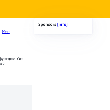
Sponsors
[info]
Next
 функцию. Они
ер: