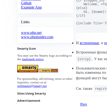
{if $logged_in}

Github
    Welcome, <fo
Example App
{else}

    Hi, {$name}!

{/if}

Links
{include file='f
www.php.net
www.phpinsider.com
И
встроенные
, и
п
Smarty Icon
Встроенные функ
You may use the Smarty logo according to
. У вас 
{strip}
the
trademark notice
.
Пользовательские
быть изменены по
функций могут б
For sponsorship, advertising, news or other
inquiries, contact us at:
webmaster@smarty.net
См. также
regist
Sites Using Smarty
Advertisement
Prev