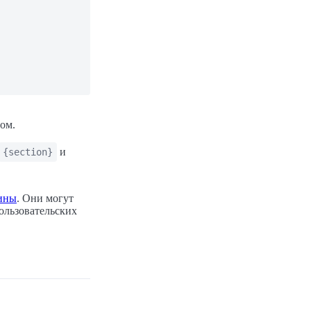
ом.
и
{section}
ины
. Они могут
ользовательских