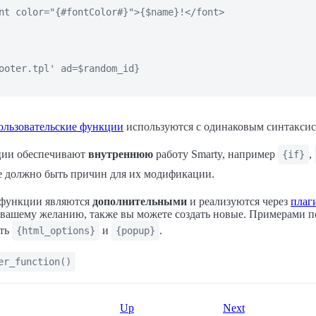
nt color="{#fontColor#}">{$name}!</font>

ooter.tpl' ad=$random_id}

ользовательские функции
используются с одинаковым синтаксис
ции обеспечивают
внутреннюю
работу Smarty, например
,
{if}
не должно быть причин для их модификации.
 функции являются
дополнительными
и реализуются через
плаг
 вашему желанию, также вы можете создать новые. Примерами п
ыть
и
.
{html_options}
{popup}
er_function()
Up
Next