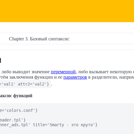
Chapter 3. Базовый синтаксис
и
y либо выводит значение
переменной
, либо вызывает некоторую
утём заключения функции и ее
параметров
в разделители, наприм
.
='val1' attr2='val2'}
таксис функций
e='colors.conf'}

eader.tpl'}

nner_ads.tpl' title='Smarty - это круто'}
